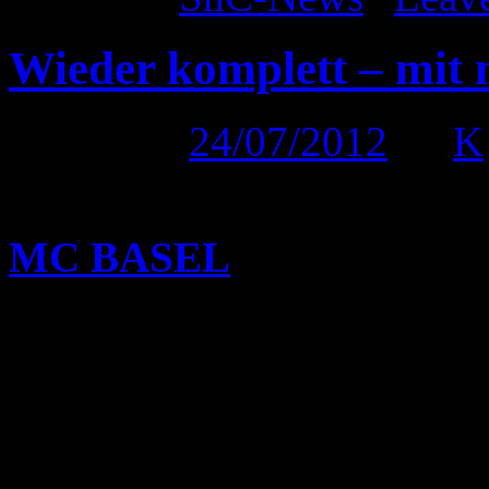
Wieder komplett – mit 
Posted on
24/07/2012
by
K
Nach unserem Gig zum 5-jä
MC BASEL
ist es wieder 
geworden. Dafür melden wi
Paukenschlag zurück!
Abgesehen davon, dass die
dazu aber erst zu einem spät