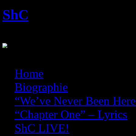
Skip
ShC
to
content
Rocking the Blog-World!
Home
Biographie
“We’ve Never Been Her
“Chapter One” – Lyrics
ShC LIVE!