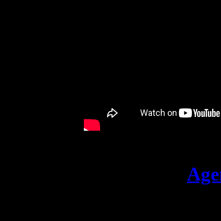
Wer noch mehr von
Guill
der kann seine Website
Age
Viel Spass mit dem Clip!