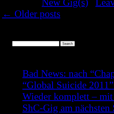
Posted in
New Gig(s)
|
Lea
←
Older posts
Search
Search
for:
Recent Posts
Bad News: nach “Chapt
“Global Suicide 2011”
Wieder komplett – mit
ShC-Gig am nächsten 