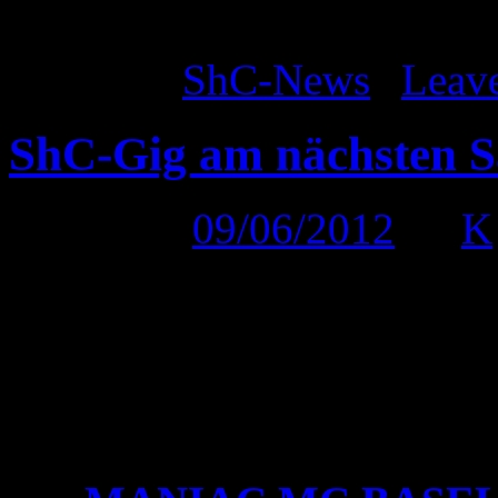
ShC
Posted in
ShC-News
|
Leav
ShC-Gig am nächsten S
Posted on
09/06/2012
by
K
Wie beim letzten Eintrag a
endlich die versprochenen D
Muttenz (BL) am nächsten 