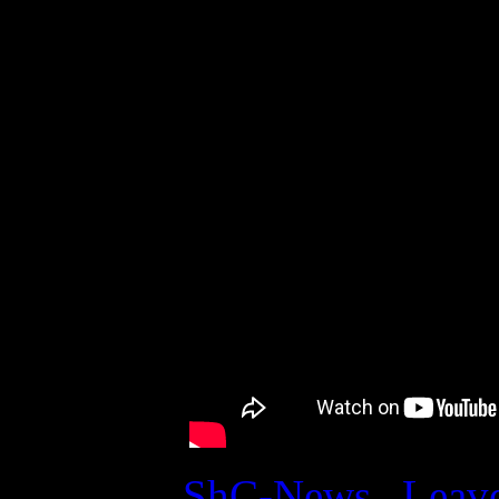
ShC
Posted in
ShC-News
|
Leav