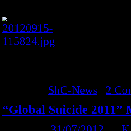
ShC
P.S.: wir freuen uns über je
Kommentar-Funktion…
Posted in
ShC-News
|
2 Co
“Global Suicide 2011” M
Posted on
31/07/2012
by
K