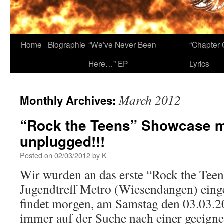
Home
Biographie
“We’ve Never Been
“Chapter 
Here…” EP
Lyrics
March 2012
Monthly Archives:
“Rock the Teens” Showcase 
unplugged!!!
Posted on
02/03/2012
by
K
Wir wurden an das erste “Rock the Tee
Jugendtreff Metro (Wiesendangen) eing
findet morgen, am Samstag den 03.03.20
immer auf der Suche nach einer geeign