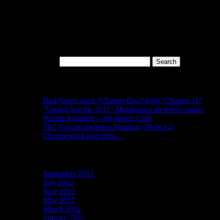
Search
Search for:
Recent Posts
Bad News: nach “Chapter One” folgt “Chapter 11”
“Global Suicide 2011” Musikvideo ab sofort online!
Wieder komplett – mit neuem Clip!
ShC-Gig am nächsten Samstag (16.06.12)
ChromeSkull und mehr…
Archives
September 2012
July 2012
June 2012
May 2012
March 2012
January 2012