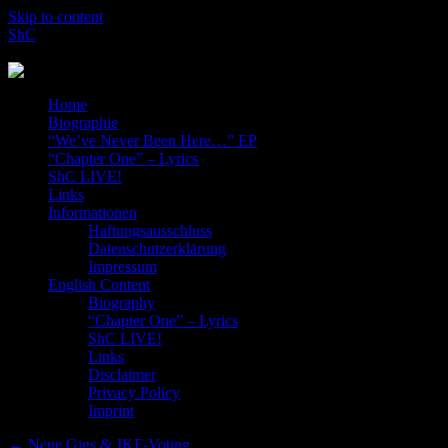
Skip to content
ShC
Rocking the Blog-World!
Home
Biographie
“We’ve Never Been Here…” EP
“Chapter One” – Lyrics
ShC LIVE!
Links
Informationen
Haftungsausschluss
Datenschutzerklärung
Impressum
English Content
Biography
“Chapter One” – Lyrics
ShC LIVE!
Links
Disclaimer
Privacy Policy
Imprint
←
Neue Gigs & JKF-Voting