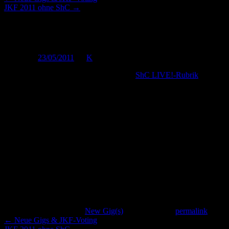
JKF 2011 ohne ShC
→
Fragen zu den beiden Gigs dies
Posted on
23/05/2011
by
K
Und zwar haben wir nun endlich unsere
ShC LIVE!-Rubrik
mit allen
Dazu gehört noch dieser Flyer:
…und das wär’s auch schon wieder für den Moment. 😉
Wir freuen uns auf zwei rockige Abende mit Euch!!!
Cheerz,
ShC
Related
This entry was posted in
New Gig(s)
. Bookmark the
permalink
.
←
Neue Gigs & JKF-Voting